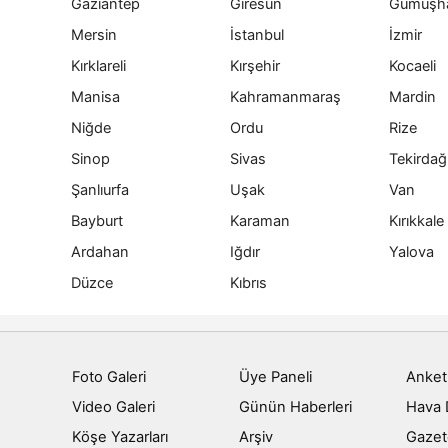
Gaziantep
Giresun
Gümüşh
Mersin
İstanbul
İzmir
Kırklareli
Kırşehir
Kocaeli
Manisa
Kahramanmaraş
Mardin
Niğde
Ordu
Rize
Sinop
Sivas
Tekirdağ
Şanlıurfa
Uşak
Van
Bayburt
Karaman
Kırıkkale
Ardahan
Iğdır
Yalova
Düzce
Kıbrıs
Foto Galeri
Üye Paneli
Anket
Video Galeri
Günün Haberleri
Hava
Köşe Yazarları
Arşiv
Gazet