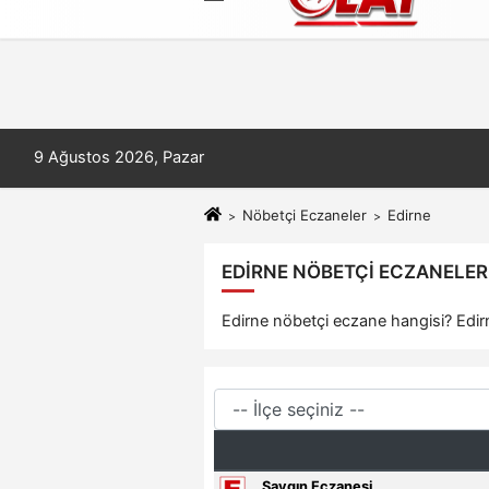
Künye
İletişim
Çerez Politikası
9 Ağustos 2026, Pazar
Nöbetçi Eczaneler
Edirne
EDIRNE NÖBETÇI ECZANELER 
Edirne nöbetçi eczane hangisi? Edirn