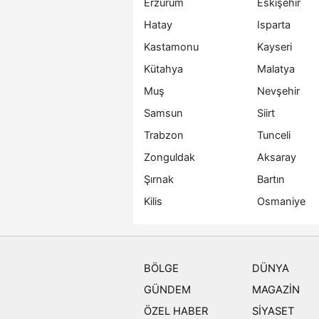
Erzurum
Eskişehir
Hatay
Isparta
Kastamonu
Kayseri
Kütahya
Malatya
Muş
Nevşehir
Samsun
Siirt
Trabzon
Tunceli
Zonguldak
Aksaray
Şırnak
Bartın
Kilis
Osmaniye
BÖLGE
DÜNYA
GÜNDEM
MAGAZİN
ÖZEL HABER
SİYASET