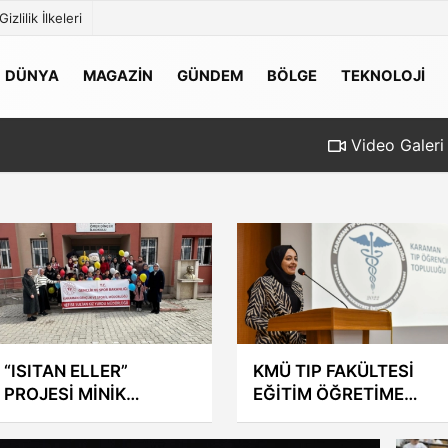
Gizlilik İlkeleri
DÜNYA
MAGAZİN
GÜNDEM
BÖLGE
TEKNOLOJİ
Video Galeri
KMÜ YENİ MEDYA VE
Karaman’da okullarda
FELSEFE
uyum eğitimi başladı
PROGRAMLARI TEZSİZ
YÜKSEK LİSANS