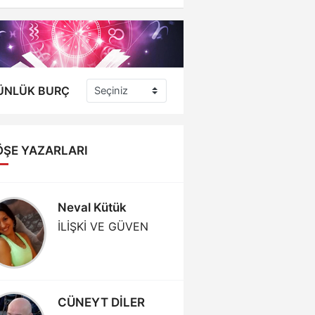
landırdılar
ÜNLÜK BURÇ
ÖŞE YAZARLARI
Neval Kütük
Ali Kap
İLİŞKİ VE GÜVEN
TARIM- 
YAPAY 
CÜNEYT DİLER
Gündo