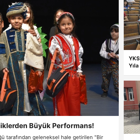
ÖĞRENCİSİ ALACAK
YKS
Yıla
Öde
niklerden Büyük Performans!
ğü tarafından geleneksel hale getirilen "Bir