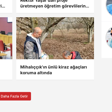
KARABÜBER
Rektör Yaşar'dan proje
i
üretmeyen öğretim görevlilerine
DEVLET BEYE
ada
gözdağı: "Takipçisi olacağız"
GÜVENİN
Mihalıççık'ın ünlü kiraz ağaçları
koruma altında
Daha Fazla Getir