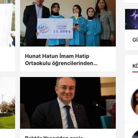
taç
G
Hunat Hatun İmam Hatip
Ortaokulu öğrencilerinden
K
Kayseri'yi gururlandıran başarı
HALİT ÖZKAN
KARAMAN İÇİN AT
GÖZLÜĞÜ
ÇIKARTILMALI
KEMAL