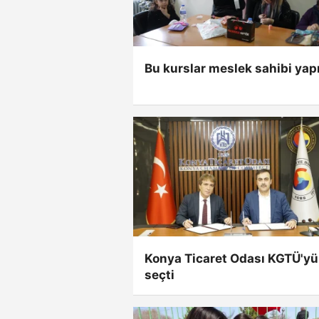
Bu kurslar meslek sahibi yap
Konya Ticaret Odası KGTÜ'yü
seçti