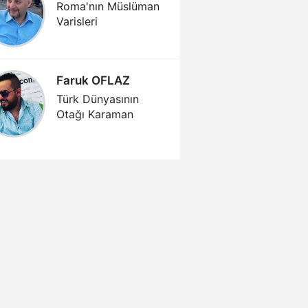
YILDIR
Roma'nın Müslüman
Varisleri
İLLE DE
Faruk OFLAZ
Sami Ö
Türk Dünyasının
NEREDE
Otağı Karaman
SOKAKL