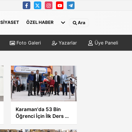
SİYASET
ÖZEL HABER
Ara
Foto Galeri
Yazarlar
Üye Paneli
KMÜ’DE KAYIT
HEYECANI BAŞLADI