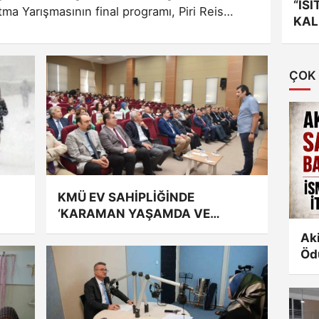
“IS
a Yarışmasının final programı, Piri Reis
KAL
ldi.
ÇOK
KMÜ EV SAHİPLİĞİNDE
‘KARAMAN YAŞAMDA VE
EĞİTİMDE YAPAY ZEKA’ KONULU
Aki
SEMİNER
Ödü
Edi