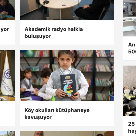
ıyor
Akademik radyo halkla
buluşuyor
An
500
san
Köy okulları kütüphaneye
kavuşuyor
25 
ha