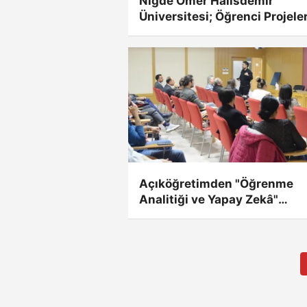
Niğde Ömer Halisdemir
Üniversitesi; Öğrenci Projeler
Desteğinde Türkiye'de 4. sır
Açıköğretimden "Öğrenme
Analitiği ve Yapay Zekâ"
semineri