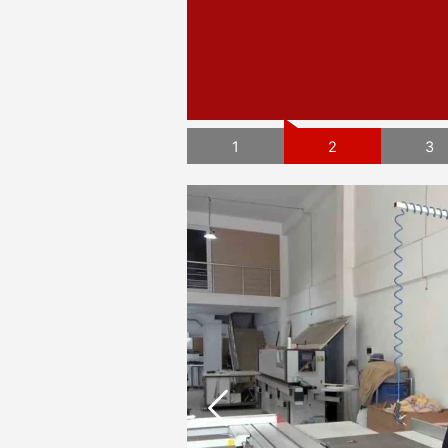
Sunuldu
HAZIR!
Desteği
1
2
3