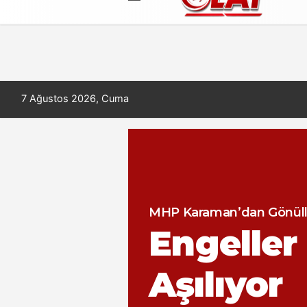
Künye
İletişim
Çerez Politikası
7 Ağustos 2026, Cuma
BAYRAÇ : K
Gürcistan’dan T
Karaman’da İçme S
Skandal mı, Algı
Karaman’d
Karaman’d
MHP Karaman’dan Gönüll
İlaç Te
4 Ciltlik
MHP KARAMAN’DAN
DEREKÖY YUNUS MAHAL
BAŞKAN SAVAŞ KALAYCI
MHP KARAMAN’DAN
Engeller
SORULAR 
ENGELLER
SU ÇİLESİ
TDBB YÖ
ENGELLER
Ameliyat 
Ameliyat 
Eseri Fe
Koopera
AMA SUÇ
DAYANIŞ
Aşılıyor
BÜYÜYOR
ÜYELİĞİNE
DAYANIŞ
Tamamlan
Tamamlan