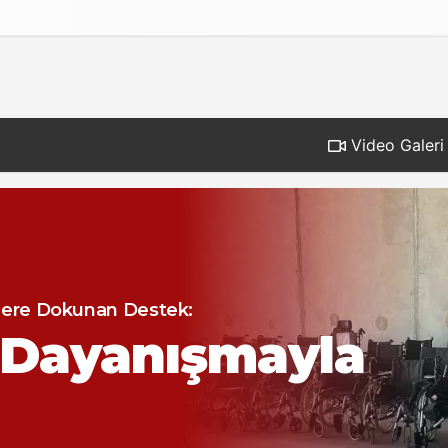
Gizlilik İlkeleri
Video Galeri
araman' da
UPET ÜR
arihi Ziyaret
uyu Krizi:
 Operasyonu mu?
a Riskli
a Riskli
ESNAF
ere Dokunan Destek:
minine
 Türk Tarihi
LESİ’NDE
 Dayanışmayla
CEVAPSIZ,
Susuzl
İ AŞAN
NETİM KURULU
İ AŞAN
%50 
Başarıyla
Başarıyla
derasyona
tif
LAMALAR
MA
!
 SEÇİLDİ
MA
Büyük 
dı!
dı!