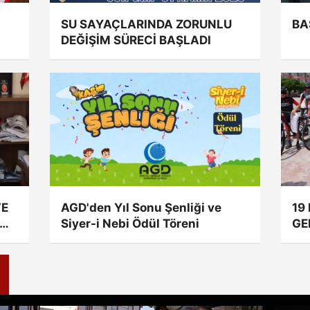
SU SAYAÇLARINDA ZORUNLU
BA
DEĞİŞİM SÜRECİ BAŞLADI
VE
AGD'den Yıl Sonu Şenliği ve
19
Siyer-i Nebi Ödül Töreni
GE
TÖ