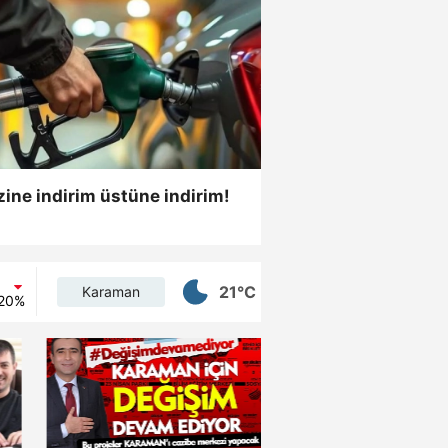
ine indirim üstüne indirim!
21°C
Karaman
,20%