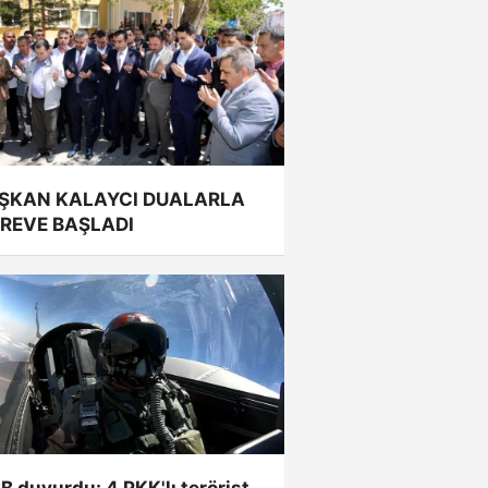
ŞKAN KALAYCI DUALARLA
REVE BAŞLADI
 duyurdu: 4 PKK'lı terörist