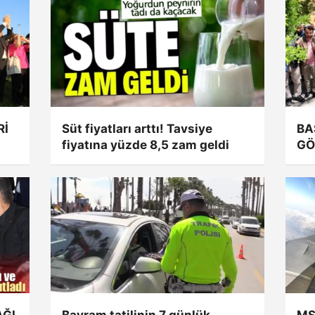
Rİ
Süt fiyatları arttı! Tavsiye
BA
fiyatına yüzde 8,5 zam geldi
GÖ
AĞI
Bayram tatilinin 7 günlük
MSB