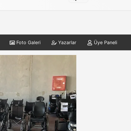
Foto Galeri
Yazarlar
Üye Paneli
ÜNLERİNDEN
Karaman’da
A CAN SUYU
uğa Karşı
iNDiRiM
Mücadele