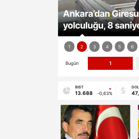
Çocuğu için lahma
Karabük'te "Bahad
25 yıllık evlilikler
Ankara’dan Giresun’
Kız kardeşinin org
Vali Varol, yangın
Milyonluk güvercinl
Yozgatlı terzi ant
Kütahya’da bir ya
'5'ten az satmam' 
Sıcak havada Kahr
Cizre’de termometr
Kocaeli'de vefat ed
Bodrum’da gösteriş
Karabük'te "Bahad
25 yıllık evlilikler
Dede Yaylası Şenli
taçlandırdılar
yolculuğu, 8 saniye
toprağa hayat veri
etti
koruyor
yaşatıyor
yanda hastane tela
tezgahı kaldırıldı
noktası mesire alan
Kaymakam Battal öğ
caddeler boş kaldı
yolculuğuna uğurl
Kilis’te kavurucu s
camında havyar yem
Dede Yaylası Şenli
taçlandırdılar
1
2
3
4
5
6
1
Bugün
BIST
DO
13.688
47
-0,63%