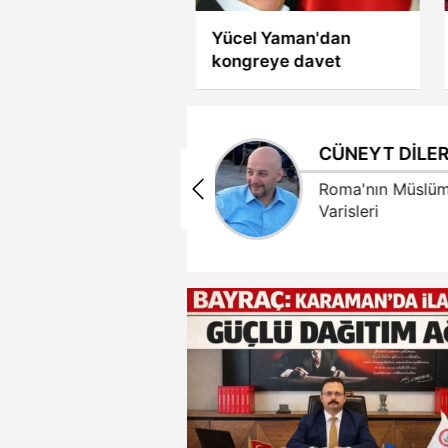
l Yaman'dan
Modifiyenin Kalbi
reye davet
Konya'da Attı: Mehmet
Şimşek Karaman'ı
Temsil Etti
Neval Kütük
CÜNEYT DİLE
İLİŞKİ VE GÜVEN
Roma'nın Müslü
Varisleri