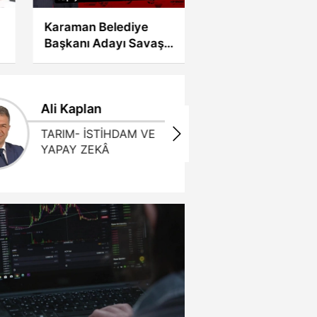
Pestelma Üretim Tesisi
Hakkında Yapılan
Yanıltıcı Haberlere
Tepki
Ali Kaplan
Gündoğd
TARIM- İSTİHDAM VE
İLLE DE 
YAPAY ZEKÂ