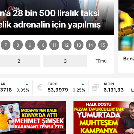
cun almak isteyen kadına
din Gazi'yi Anma Günü ve
ini hayallerindeki düğünle
a 28 bin 500 liralık taksi
anıyla hayata tutundu, şimdi
la mücadeleyi sahada takip
eri ’azılı düşmanları’
ika tutkusunu dükkanında
nda düğün coşkusu bir
diyen seyyar satıcının
amanmaraşlıların kaçış
e 49 dereceyi gösterdi,
en Kıbrıs gazisi son
in yeni boyutu: Saat
din Gazi'yi Anma Günü ve
ini hayallerindeki düğünle
kleri" düzenlendi
lik adrenalin için yapılmış
yor
şı
ları oldu
rencilerle bir araya geldi
andı
ıcaklar etkisini sürdürüyor
e çılgınlığı
kleri" düzenlendi
7
8
9
10
11
12
13
14
15
Benz
2
3
Tümü
LAR
EURO
ALTIN
,3718
53,9979
6.131,33
0,05%
0,25%
-1