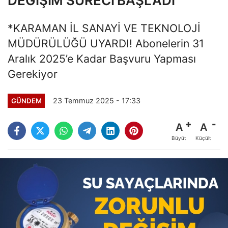
DEĞİŞİM SÜRECİ BAŞLADI
*KARAMAN İL SANAYİ VE TEKNOLOJİ
MÜDÜRÜLÜĞÜ UYARDI! Abonelerin 31
Aralık 2025’e Kadar Başvuru Yapması
Gerekiyor
23 Temmuz 2025 - 17:33
GÜNDEM
A
A
Büyüt
Küçült