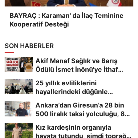
BAYRAÇ : Karaman' da İlaç Teminine
Kooperatif Desteği
SON HABERLER
Akif Manaf Sağlık ve Barış
Ödülü İsmet İnönü'ye İthaf
Edildi
25 yıllık evliliklerini
hayallerindeki düğünle
taçlandırdılar
Ankara’dan Giresun’a 28 bin
500 liralık taksi yolculuğu, 8
saniyelik...
Kız kardeşinin organıyla
hayata tutundu, şimdi toprağa