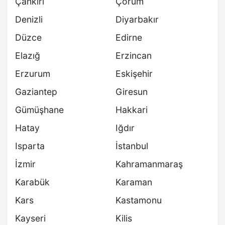
Çankırı
Çorum
Denizli
Diyarbakır
Düzce
Edirne
Elazığ
Erzincan
Erzurum
Eskişehir
Gaziantep
Giresun
Gümüşhane
Hakkari
Hatay
Iğdır
Isparta
İstanbul
İzmir
Kahramanmaraş
Karabük
Karaman
Kars
Kastamonu
Kayseri
Kilis