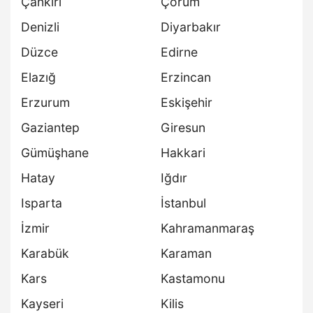
Çankırı
Çorum
Denizli
Diyarbakır
Düzce
Edirne
Elazığ
Erzincan
Erzurum
Eskişehir
Gaziantep
Giresun
Gümüşhane
Hakkari
Hatay
Iğdır
Isparta
İstanbul
İzmir
Kahramanmaraş
Karabük
Karaman
Kars
Kastamonu
Kayseri
Kilis