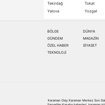
Tekirdağ
Tokat
Yalova
Yozgat
BÖLGE
DÜNYA
GÜNDEM
MAGAZİN
ÖZEL HABER
SİYASET
TEKNOLOJİ
Karaman Olay Karaman Merkez Son Daki
Sarıveliler,Kasaba haberleri, karaman kö