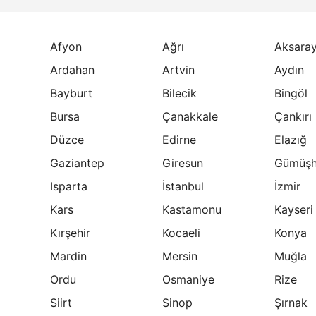
Afyon
Ağrı
Aksara
Ardahan
Artvin
Aydın
Bayburt
Bilecik
Bingöl
Bursa
Çanakkale
Çankırı
Düzce
Edirne
Elazığ
Gaziantep
Giresun
Gümüşh
Isparta
İstanbul
İzmir
Kars
Kastamonu
Kayseri
Kırşehir
Kocaeli
Konya
Mardin
Mersin
Muğla
Ordu
Osmaniye
Rize
Siirt
Sinop
Şırnak