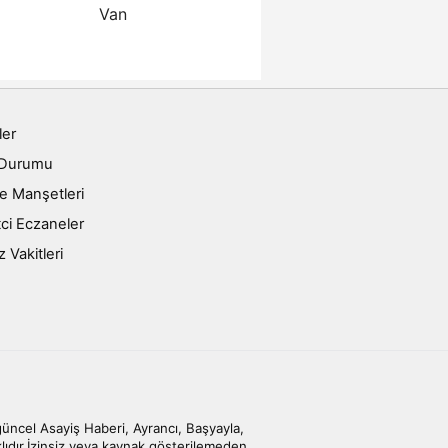
Van
ler
 Durumu
e Manşetleri
ci Eczaneler
Vakitleri
cel Asayiş Haberi, Ayrancı, Başyayla,
klıdır.İzinsiz veya kaynak gösterilemeden