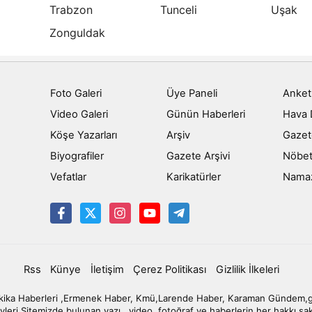
Trabzon
Tunceli
Uşak
Zonguldak
Foto Galeri
Üye Paneli
Anket
Video Galeri
Günün Haberleri
Hava
Köşe Yazarları
Arşiv
Gazet
Biyografiler
Gazete Arşivi
Nöbet
Vefatlar
Karikatürler
Namaz 
Rss
Künye
İletişim
Çerez Politikası
Gizlilik İlkeleri
ka Haberleri ,Ermenek Haber, Kmü,Larende Haber, Karaman Gündem,gün
yleri Sitemizde bulunan yazı , video, fotoğraf ve haberlerin her hakkı sa