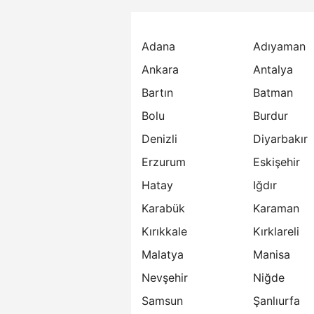
Adana
Adıyaman
Ankara
Antalya
Bartın
Batman
Bolu
Burdur
Denizli
Diyarbakır
Erzurum
Eskişehir
Hatay
Iğdır
Karabük
Karaman
Kırıkkale
Kırklareli
Malatya
Manisa
Nevşehir
Niğde
Samsun
Şanlıurfa