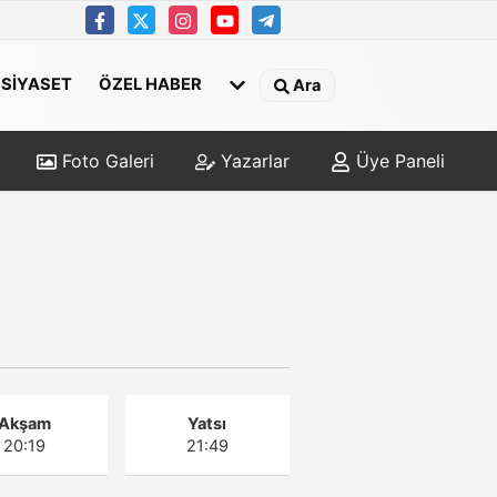
SİYASET
ÖZEL HABER
Ara
Foto Galeri
Yazarlar
Üye Paneli
Akşam
Yatsı
20:19
21:49