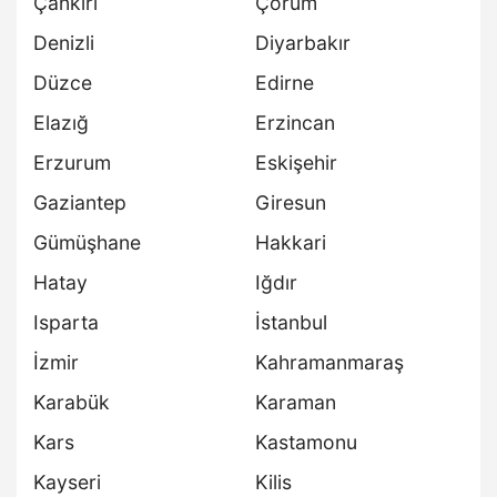
Çankırı
Çorum
Denizli
Diyarbakır
Düzce
Edirne
Elazığ
Erzincan
Erzurum
Eskişehir
Gaziantep
Giresun
Gümüşhane
Hakkari
Hatay
Iğdır
Isparta
İstanbul
İzmir
Kahramanmaraş
Karabük
Karaman
Kars
Kastamonu
Kayseri
Kilis