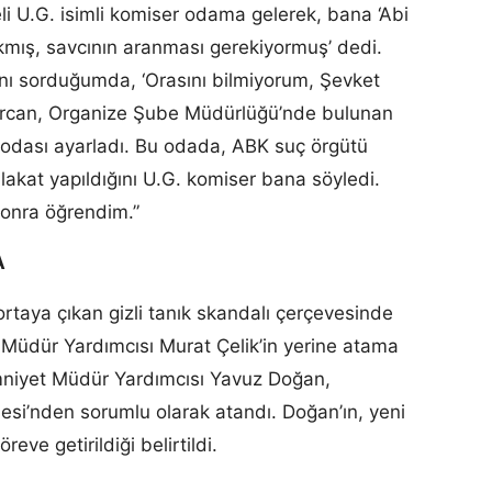
li U.G. isimli komiser odama gelerek, bana ‘Abi
mış, savcının aranması gerekiyormuş’ dedi.
nı sorduğumda, ‘Orasını bilmiyorum, Şevket
mircan, Organize Şube Müdürlüğü’nde bulunan
 odası ayarladı. Bu odada, ABK suç örgütü
akat yapıldığını U.G. komiser bana söyledi.
 sonra öğrendim.”
A
taya çıkan gizli tanık skandalı çerçevesinde
 Müdür Yardımcısı Murat Çelik’in yerine atama
Emniyet Müdür Yardımcısı Yavuz Doğan,
si’nden sorumlu olarak atandı. Doğan’ın, yeni
eve getirildiği belirtildi.