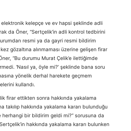
 elektronik kelepçe ve ev hapsi şeklinde adli
rak da Öner, “Sertçelik’in adli kontrol tedbirini
r kurumdan resmi ya da gayri resmi bildirim
i kez gözaltına alınmaması üzerine gelişen firar
 Öner, “Bu durumu Murat Çelik’e ilettiğimde
rmedi. ‘Nasıl ya, öyle mi?’ şeklinde bana soru
masına yönelik derhal harekete geçmem
lerini kullandı.
ik firar ettikten sonra hakkında yakalama
a takılıp hakkında yakalama kararı bulunduğu
erhangi bir bildirim geldi mi?” sorusuna da
 Sertçelik’in hakkında yakalama kararı bulunken