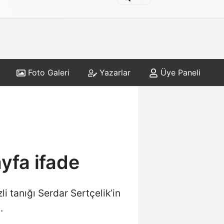
Foto Galeri
Yazarlar
Üye Paneli
yfa ifade
 tanığı Serdar Sertçelik’in
.