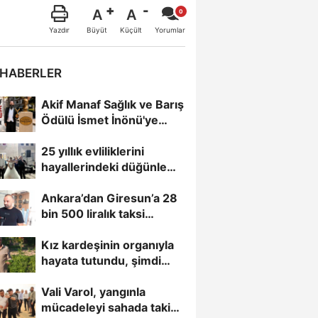
A
A
Büyüt
Küçült
Yazdır
Yorumlar
 HABERLER
Akif Manaf Sağlık ve Barış
Ödülü İsmet İnönü'ye
İthaf Edildi
25 yıllık evliliklerini
hayallerindeki düğünle
taçlandırdılar
Ankara’dan Giresun’a 28
bin 500 liralık taksi
yolculuğu, 8 saniyelik...
Kız kardeşinin organıyla
hayata tutundu, şimdi
toprağa hayat veriyor
Vali Varol, yangınla
mücadeleyi sahada takip