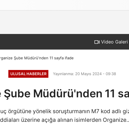
Gizlilik İlkeleri
Video Galeri
rganize Şube Müdürü'nden 11 sayfa ifade
ULUSAL HABERLER
Yayınlanma: 20 Mayıs 2024 - 09:38
 Şube Müdürü'nden 11 sa
ç örgütüne yönelik soruşturmanın M7 kod adlı gizli
iddiaları üzerine açığa alınan isimlerden Organize..