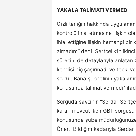
YAKALA TALİMATI VERMEDİ
Gizli tanığın hakkında uygulanan
kontrolü ihlal etmesine ilişkin ola
ihlal ettiğine ilişkin herhangi bi
almadım” dedi. Sertçelik’in ikinc
sürecini de detaylarıyla anlatan
kendisi hiç şaşırmadı ve tepki ve
sordu. Bana şüphelinin yakalan
konusunda talimat vermedi” ifade
Sorguda savcının “Serdar Sertçel
kararı mevcut iken GBT sorgusun
konusunda şube müdürlüğünüze h
Öner, “Bildiğim kadarıyla Serdar