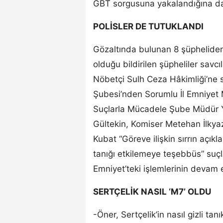
GBT sorgusuna yakalandığına dair 
POLİSLER DE TUTUKLANDI
Gözaltında bulunan 8 şüpheliden 7
olduğu bildirilen şüpheliler sav
Nöbetçi Sulh Ceza Hâkimliği’ne 
Şubesi’nden Sorumlu İl Emniyet 
Suçlarla Mücadele Şube Müdür Y
Gültekin, Komiser Metehan İlk
Kubat “Göreve ilişkin sırrın açıkla
tanığı etkilemeye teşebbüs” suçl
Emniyet’teki işlemlerinin devam ett
SERTÇELİK NASIL ‘M7’ OLDU
-Öner, Sertçelik’in nasıl gizli tan