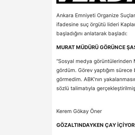
Ankara Emniyeti Organize Suçl
ifadesine suç örgütü lideri Kapl
başladığını anlatarak başladı:
MURAT MÜDÜRÜ GÖRÜNCE ŞA
“Sosyal medya görüntülerinden M
gördüm. Görev yaptığım sürece b
görmedim. ABK’nın yakalanması
sözlü talimatıyla gerçekleştirilmiş
Kerem Gökay Öner
GÖZALTINDAYKEN ÇAY İÇİYO