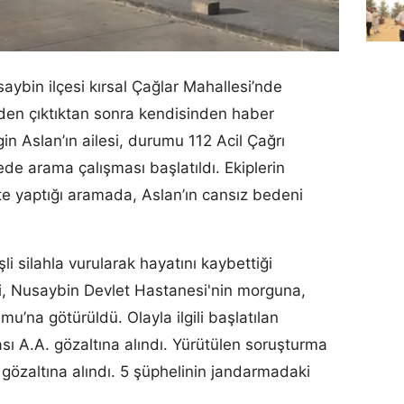
ybin ilçesi kırsal Çağlar Mahallesi’nde
den çıktıktan sonra kendisinden haber
 Aslan’ın ailesi, durumu 112 Acil Çağrı
gede arama çalışması başlatıldı. Ekiplerin
ikte yaptığı aramada, Aslan’ın cansız bedeni
li silahla vurularak hayatını kaybettiği
ni, Nusaybin Devlet Hastanesi'nin morguna,
u’na götürüldü. Olayla ilgili başlatılan
ı A.A. gözaltına alındı. Yürütülen soruşturma
özaltına alındı. 5 şüphelinin jandarmadaki