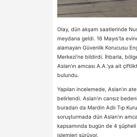
Olay, dün akşam saatlerinde Nusa
meydana geldi. 16 Mayıs’ta evin
alamayan Güvenlik Korucusu Engin
Merkezi’ne bildirdi. İhbarla, böl
Aslan’ın amcası A.A.'ya ait çiftl
bulundu.
Yapılan incelemede, Aslan’ın ateş
belirlendi. Aslan’ın cansız bede
buradan da Mardin Adlı Tıp Kurum
soruşturmada dün Aslan’ın amcas
kapsamında bugün de 4 şüpheli g
işlemleri sürüyor.