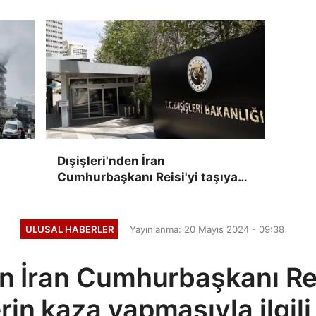
Gereken her türlü desteği
vermeye hazırız
Dışişleri'nden İran
Cumhurbaşkanı Reisi'yi taşıyan
helikopterin kaza yapmasıyla
ilgili açıklama
ULUSAL HABERLER
Yayınlanma: 20 Mayıs 2024 - 09:38
en İran Cumhurbaşkanı Rei
rin kaza yapmasıyla ilgil