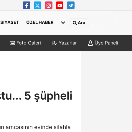
SİYASET
ÖZEL HABER
Ara
Foto Galeri
Yazarlar
Üye Paneli
u... 5 şüpheli
ün amcasının evinde silahla