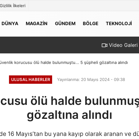
Gizlilik İlkeleri
DÜNYA
MAGAZİN
GÜNDEM
BÖLGE
TEKNOLOJİ
Video Galeri
üvenlik korucusu ölü halde bulunmuştu... 5 şüpheli gözaltına alındı
ULUSAL HABERLER
Yayınlanma: 20 Mayıs 2024 - 09:38
cusu ölü halde bulunmuşt
gözaltına alındı
de 16 Mayıs’tan bu yana kayıp olarak aranan ve d