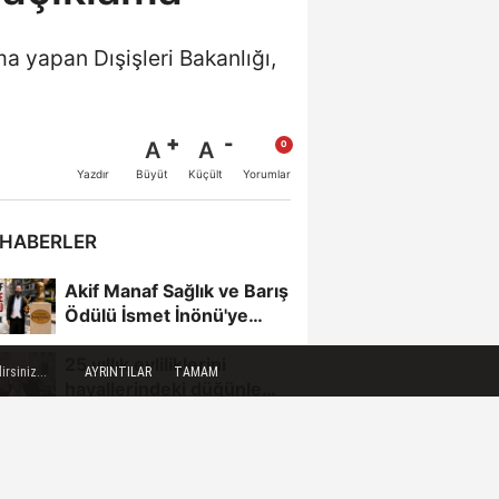
ma yapan Dışişleri Bakanlığı,
A
A
Büyüt
Küçült
Yazdır
Yorumlar
 HABERLER
Akif Manaf Sağlık ve Barış
Ödülü İsmet İnönü'ye
İthaf Edildi
25 yıllık evliliklerini
rsiniz...
AYRINTILAR
TAMAM
hayallerindeki düğünle
taçlandırdılar
Ankara’dan Giresun’a 28
bin 500 liralık taksi
yolculuğu, 8 saniyelik...