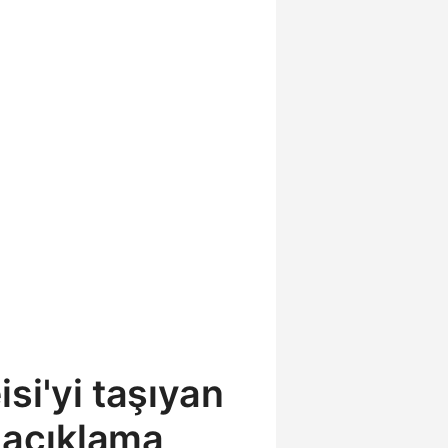
si'yi taşıyan
i açıklama