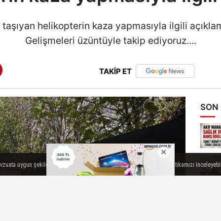
taşıyan helikopterin kaza yapmasıyla ilgili açıkla
Gelişmeleri üzüntüyle takip ediyoruz....
TAKİP ET
SON
evzuata uygun şekilde çerez konumlandırmaktayız. Detaylar için veri politikamızı inceleyebili