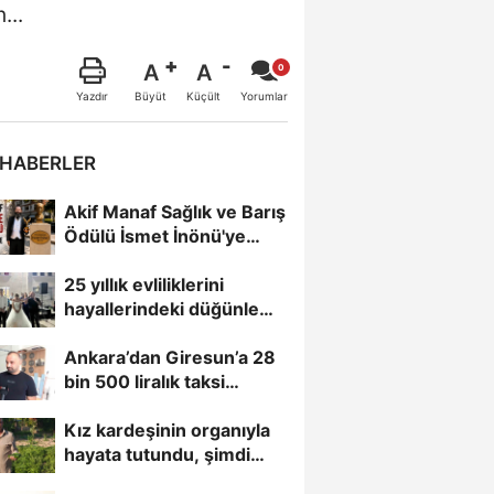
...
A
A
Büyüt
Küçült
Yazdır
Yorumlar
 HABERLER
Akif Manaf Sağlık ve Barış
Ödülü İsmet İnönü'ye
İthaf Edildi
25 yıllık evliliklerini
hayallerindeki düğünle
taçlandırdılar
Ankara’dan Giresun’a 28
bin 500 liralık taksi
yolculuğu, 8 saniyelik...
Kız kardeşinin organıyla
hayata tutundu, şimdi
toprağa hayat veriyor