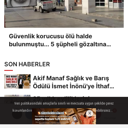
Güvenlik korucusu ölü halde
bulunmuştu... 5 şüpheli gözaltına
alındı
SON HABERLER
Akif Manaf Sağlık ve Barış
Ödülü İsmet İnönü'ye İthaf
Edildi
25 yıllık evliliklerini
Veri politikasındaki amaçlarla sınırlı ve mevzuata uygun şekilde çerez
hayallerindeki düğünle
konumlandırmaktayız. Detaylar için veri politikamızı inceleyebilirsiniz...
taçlandırdılar
Ankara’dan Giresun’a 28 bin
AYRINTILAR
TAMAM
Yorumlar
Yorumlar
500 liralık taksi yolculuğu, 8