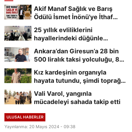
Akif Manaf Sağlık ve Barış
Ödülü İsmet İnönü'ye İthaf
Edildi
25 yıllık evliliklerini
hayallerindeki düğünle
taçlandırdılar
Ankara’dan Giresun’a 28 bin
500 liralık taksi yolculuğu, 8
saniyelik...
Kız kardeşinin organıyla
hayata tutundu, şimdi toprağa
hayat veriyor
Vali Varol, yangınla
mücadeleyi sahada takip etti
ULUSAL HABERLER
Yayınlanma: 20 Mayıs 2024 - 09:38