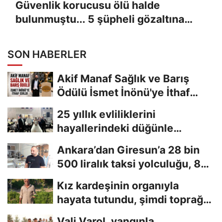
Güvenlik korucusu ölü halde
bulunmuştu... 5 şüpheli gözaltına
alındı
SON HABERLER
Akif Manaf Sağlık ve Barış
Ödülü İsmet İnönü'ye İthaf
Edildi
25 yıllık evliliklerini
hayallerindeki düğünle
taçlandırdılar
Ankara’dan Giresun’a 28 bin
500 liralık taksi yolculuğu, 8
saniyelik...
Kız kardeşinin organıyla
hayata tutundu, şimdi toprağa
hayat veriyor
Vali Varol, yangınla