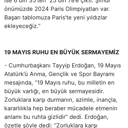
ise 6 bin 35’ten 25 bin 78’e çıktı. Şimdi
önümüzde 2024 Paris Olimpiyatları var.
Başarı tablomuza Paris’te yeni yıldızlar
ekleyeceğiz.”
19 MAYIS RUHU EN BÜYÜK SERMAYEMİZ
- Cumhurbaşkanı Tayyip Erdoğan, 19 Mayıs
Atatürk’ü Anma, Gençlik ve Spor Bayramı
mesajında, “19 Mayıs ruhu, bu milletin en
büyük varlığı, en büyük sermayesidir.
Zorluklara karşı durmanın, azimle, inançla,
kararlılıkla hep beraber mücadele etmenin
anlamı bu ruhta gizlidir” dedi. Erdoğan,
özetle şöyle dedi: “Zorluklara karşı