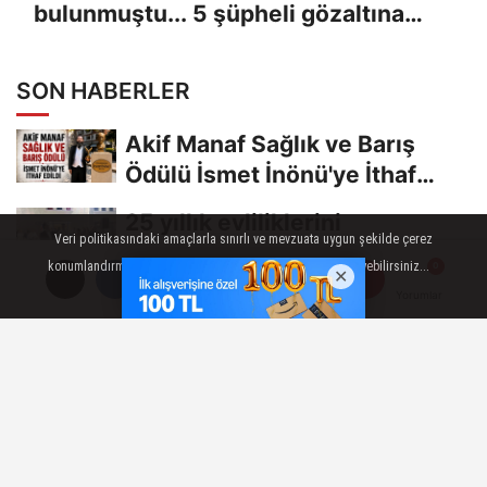
bulunmuştu... 5 şüpheli gözaltına
alındı
SON HABERLER
Akif Manaf Sağlık ve Barış
Ödülü İsmet İnönü'ye İthaf
Edildi
25 yıllık evliliklerini
Veri politikasındaki amaçlarla sınırlı ve mevzuata uygun şekilde çerez
hayallerindeki düğünle
konumlandırmaktayız. Detaylar için veri politikamızı inceleyebilirsiniz...
taçlandırdılar
Ankara’dan Giresun’a 28 bin
AYRINTILAR
TAMAM
Yorumlar
Yorumlar
500 liralık taksi yolculuğu, 8
saniyelik...
Kız kardeşinin organıyla
hayata tutundu, şimdi toprağa
hayat veriyor
Vali Varol, yangınla