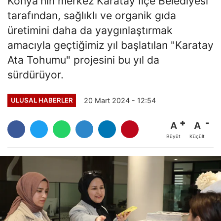
Konya'nın merkez Karatay İlçe Belediyesi
tarafından, sağlıklı ve organik gıda
üretimini daha da yaygınlaştırmak
amacıyla geçtiğimiz yıl başlatılan "Karatay
Ata Tohumu" projesini bu yıl da
sürdürüyor.
20 Mart 2024 - 12:54
ULUSAL HABERLER
A
A
Büyüt
Küçült