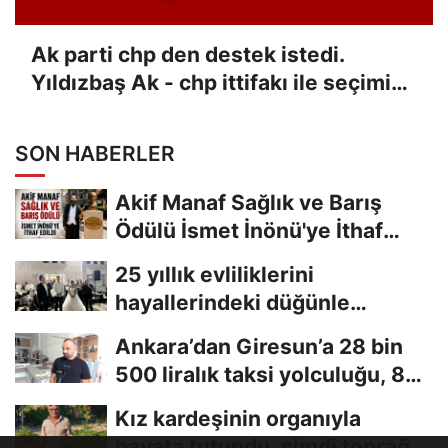
Ak parti chp den destek istedi.
Yıldızbaş Ak - chp ittifakı ile seçimi
kazandı
SON HABERLER
Akif Manaf Sağlık ve Barış
Ödülü İsmet İnönü'ye İthaf
Edildi
25 yıllık evliliklerini
hayallerindeki düğünle
taçlandırdılar
Ankara’dan Giresun’a 28 bin
500 liralık taksi yolculuğu, 8
saniyelik...
Kız kardeşinin organıyla
hayata tutundu, şimdi toprağa