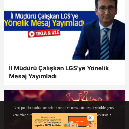
İl Müdürü Çalışkan LGS'ye Yönelik
Mesaj Yayımladı
Veri politikasındaki amaçlarla sınırlı ve mevzuata uygun şekilde çerez
konumlandırmaktayız. Detaylar için veri politikamızı inceleyebilirsiniz...
AYRINTILAR
TAMAM