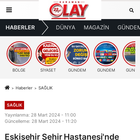
HABERLER
DÜNYA
MAGAZİN
GÜNDE
BÖLGE
SİYASET
GÜNDEM
GÜNDEM
GÜND
Haberler
SAĞLIK
SAĞLIK
Yayınlanma: 28 Mart 2024 - 11:00
Güncelleme: 28 Mart 2024 - 11:20
Eskişehir Şehir Hastanesi'nde