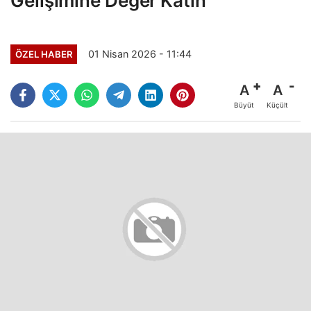
Gelişimine Değer Katın
01 Nisan 2026 - 11:44
ÖZEL HABER
A
A
Büyüt
Küçült