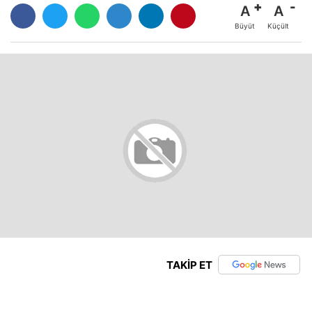
A
A
Büyüt
Küçült
TAKİP ET