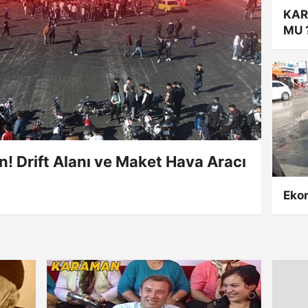
KAR
MU 
n! Drift Alanı ve Maket Hava Aracı
Ekon