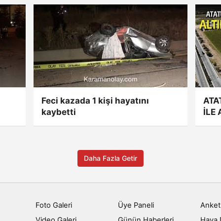
Feci kazada 1 kişi hayatını
ATA
kaybetti
İLE
Daha Fazla Getir
Foto Galeri
Üye Paneli
Anket
Video Galeri
Günün Haberleri
Hava