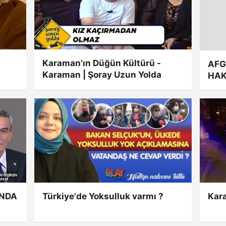
Karaman'ın Düğün Kültürü -
AFG
Karaman | Şoray Uzun Yolda
HAK
INDA
Türkiye'de Yoksulluk varmı ?
Kara