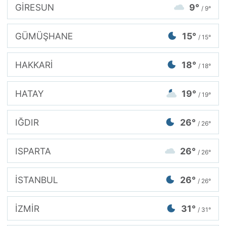
GİRESUN
9°
/ 9°
GÜMÜŞHANE
15°
/ 15°
HAKKARİ
18°
/ 18°
HATAY
19°
/ 19°
IĞDIR
26°
/ 26°
ISPARTA
26°
/ 26°
İSTANBUL
26°
/ 26°
İZMİR
31°
/ 31°