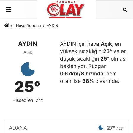
Hava Durumu
AYDIN
AYDIN
AYDIN için hava
Açık
, en
yüksek sıcaklığın
25°
ve en
Açık
düşük sıcaklığın
25°
olması
bekleniyor. Rüzgar
0.67km/S
hızında, nem
25°
oranı ise
38%
civarında.
Hissedilen: 24°
ADANA
27°
/ 26°