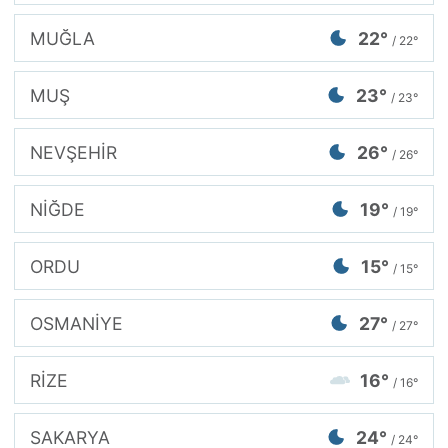
MUĞLA
22°
/ 22°
MUŞ
23°
/ 23°
NEVŞEHİR
26°
/ 26°
NİĞDE
19°
/ 19°
ORDU
15°
/ 15°
OSMANİYE
27°
/ 27°
RİZE
16°
/ 16°
SAKARYA
24°
/ 24°