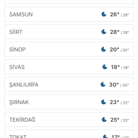
SAMSUN
26°
/ 26°
SİİRT
28°
/ 28°
SİNOP
20°
/ 20°
SİVAS
18°
/ 18°
ŞANLIURFA
30°
/ 30°
ŞIRNAK
23°
/ 23°
TEKİRDAĞ
25°
/ 25°
TOKAT
17°
/ 17°