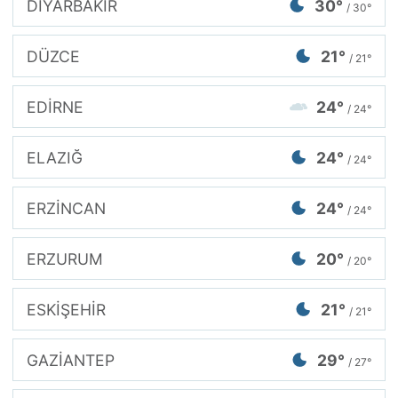
DİYARBAKIR
30°
/ 30°
DÜZCE
21°
/ 21°
EDİRNE
24°
/ 24°
ELAZIĞ
24°
/ 24°
ERZİNCAN
24°
/ 24°
ERZURUM
20°
/ 20°
ESKİŞEHİR
21°
/ 21°
GAZİANTEP
29°
/ 27°